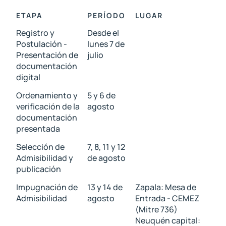
ETAPA
PERÍODO
LUGAR
Registro y
Desde el
Postulación -
lunes 7 de
Presentación de
julio
documentación
digital
Ordenamiento y
5 y 6 de
verificación de la
agosto
documentación
presentada
Selección de
7, 8, 11 y 12
Admisibilidad y
de agosto
publicación
Impugnación de
13 y 14 de
Zapala: Mesa de
Admisibilidad
agosto
Entrada - CEMEZ
(Mitre 736)
Neuquén capital: